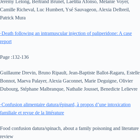
Jérémy Lelong, Bertrand Brunet, Laetitia Afonso, Mélanie Voyer,
Camille Richeval, Luc Humbert, Ysé Sauvageon, Alexia Delbreil,
Patrick Mura
·
Death following an intramuscular injection of paliperidone: A case
report
Page :132-136
Guillaume Drevin, Bruno Ripault, Jean-Baptiste Ballot-Ragaru, Estelle
Bonnot, Maeva Palayer, Alexia Gaconnet, Marie Deguigne, Olivier
Dubourg, Stéphane Malbranque, Nathalie Jousset, Benedicte Lelievre
·
Confusion alimentaire datura/épinard, à propos d’une intoxication
familiale et revue de la littérature
Food confusion datura/spinach, about a family poisoning and literature
review