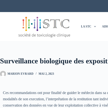
Passer
au
contenu
LA STC
ADH
Surveillance biologique des exposi
MARION EVRARD
MAI 2, 2023
Ces recommandations ont pour finalité de guider le médecin dans sa dé
modalités de son execution, l’interprétation de la restitution tant indiv
conservation des données en vue de leur exploitation collective à vi